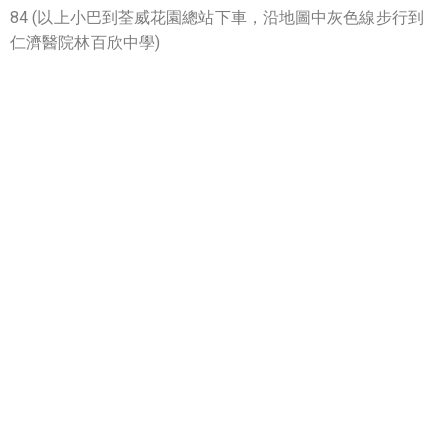
84 (以上小巴到荃威花園
總站
下車，
沿地圖中灰色線步行到
仁濟醫院林百欣中學
)