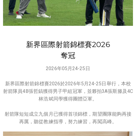
新界區際射箭錦標賽2026
奪冠
2026年05月24-25日
新界區際射箭錦標賽2026於2026年5月24-25日舉行，本校
射箭隊員4B張哲鎬獲得男子甲組冠軍，並夥拍3A張斯滕及4C
林浩斌同學獲得團體亞軍。
射箭隊短短成立九個月已獲得首項錦標，期望團隊能夠再接
再厲，聽從教練指導，努力練習，再闖高峰。