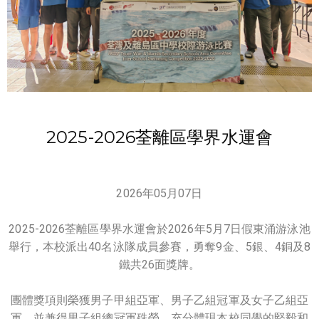
2025-2026荃離區學界水運會
2026年05月07日
2025-2026荃離區學界水運會於2026年5月7日假東涌游泳池
舉行，本校派出40名泳隊成員參賽，勇奪9金、5銀、4銅及8
鐵共26面獎牌。
團體獎項則榮獲男子甲組亞軍、男子乙組冠軍及女子乙組亞
軍，並兼得男子組總冠軍殊榮，充分體現本校同學的堅毅和