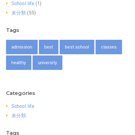
School life
(1)
未分類
(55)
Tags
admission
best
best school
classes
healthy
university
Categories
School life
未分類
Tags