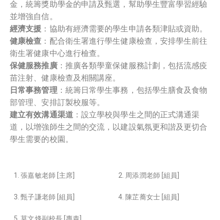
金，統籌獎助學金的申請及甄選，幫助學生豐富學習經驗
並增強自信。
經濟支援
：協助有經濟需要的學生申請各類津貼或資助。
健康檢查
：配合衛生署進行學生健康檢查，安排學生前往
衛生署健康中心進行檢查。
保健服務推廣
：推廣各類學童保健服務計劃，包括流感疫
苗注射、健康檢查及相關講座。
日常事務管理
：統籌日常學生事務，包括學生膳食及食物
部管理、安排訂製校服等。
建立有效溝通渠道
：設立學校與學生之間的正式溝通渠
道，以增強師生之間的交流，以建設氣氛更和諧及更切合
學生需要的校園。
1. 張嘉敏老師 [主席]
2. 周添潤老師 [組員]
3. 甄子謙老師 [組員]
4. 陳芷蕎女士 [組員]
5. 莫文烽副校長 [專責]