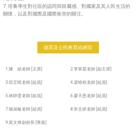
7. 培養學生對社區的認同與歸屬感、對國家及其人民生活的
關懷，以及對國際及國際衝突的關注。
德育及公民教育組網頁
1.陳 娟老師 [主席]
2.李翠霞老師 [副主席]
3.區芷晴老師 [組員]
4.梁曉程老師 [組員]
5.林靜雯老師 [組員]
6.廖天恩老師 [組員]
7.楊淑敏老師 [組員]
8.朱文婷老師 [組員]
9.莫文烽副校長 [專責]