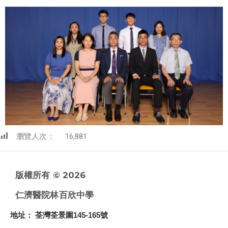
瀏覽人次：
16,881
版權所有 © 2026
仁濟醫院林百欣中學
地址
： 荃灣荃景圍145-165號