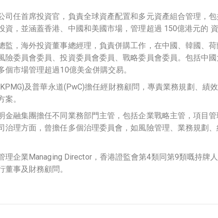
公司任首席投資官，
負責全球資產配置和多元資產組合管理，包
投資，並涵蓋香港、中國和美國市場，
管理超過 150億港元的 
總監
，
海外投資董事總經理
，
負責併購工作，在中國、韓國、荷
風險委員會委員、投資委員會委員
、
戰略委員會委員。包括中國
多個市場管理超過10億美金併購交易。
KPMG)及普華永道(PwC)擔任經財務顧問，
專責業務規劃、績效
方案。
明金融集團擔任不同業務部門主管
，
包括企業戰略主管，項目管
司治理方面
，
曾擔任多個治理委員會，如風險管理、業務規劃、
業Managing Director
，
香港證監會第4類同第9類嘅持牌
行董事
及
財務顧問
。