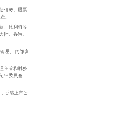
括債券、股票
資產。
蘭、比利時等
大陸、香港、
管理、 內部審
理主管和財務
紀律委員會
人，
香港上市公