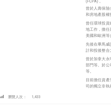
(FCPA) 。
曾於人壽保險
和房地產股權
曾任環球投資
地工作
，
擔任
美國和歐洲等
先後在畢馬威(
計和投後整合
曾於加拿大永
部門等。於公
等。
目前擔任資產管理企
司的獨立非執
瀏覽人次：
1,433