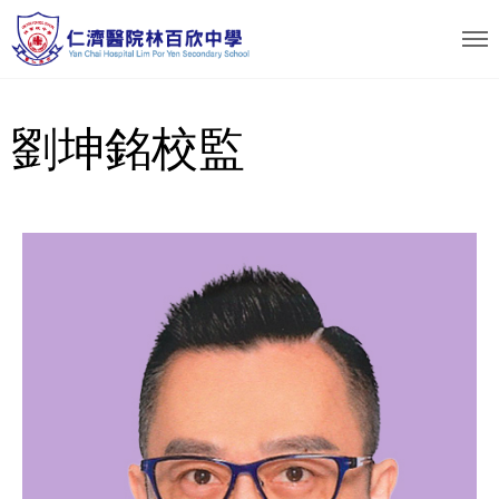
劉坤銘校監