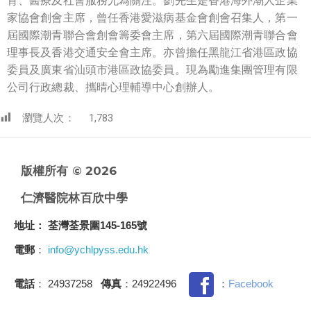
育、醫療及社會服務尤為關注。劉先生是香港海外潮人企業
家協會創會主席，曾任香港愛滋病基金會創會召集人，第一
屆國際潮青聯合會創會籌委會主席，第六屆國際潮青聯合會
理事長及香港交通安全會主席。亦曾擔任黑龍江省港區政協
委員及廣東省汕頭市港區政協委員。現為勵進集團管理有限
公司行政總裁、攜晴心理輔導中心創辦人。
瀏覽人次：
1,783
版權所有 © 2026
仁濟醫院林百欣中學
地址
： 荃灣荃景圍145-165號
電郵
：
info@ychlpyss.edu.hk
電話
： 24937258
傳真
：24922496
：
Facebook