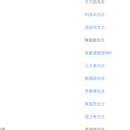
方力浩先生
利承武先生
湯振玲女士
陳龍銘先生
葉豪盛教授MH
王文泰先生
熊國章校長
李榮傑先生
黎嘉慧女士
梁少奇先生
校董
黃偉傑先生