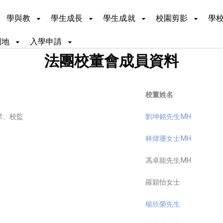
學與教
學生成長
學生成就
校園剪影
學
園地
入學申請
法團校董會成員資料
校董姓名
席、校監
劉坤銘先生MH
林煒珊女士MH
馮卓能先生MH
羅穎怡女士
楊欣榮先生